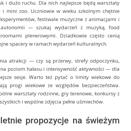
sk i dużo ruchu. Dla nich najlepsze będą warsztaty
aw i mini zoo. Uczniowie w wieku szkolnym chętnie
eksperymentów, festiwale muzyczne z animacjami i
ej autonomii — szukaj wydarzeń z muzyką, food
 roomami plenerowymi. Dziadkowie często cenią
kojne spacery w ramach wydarzeń kulturalnych.
ia atrakcji — czy są przerwy, strefy odpoczynku,
 na poziom hałasu i intensywność aktywności — dla
ejsze sesje. Warto też pytać o limity wiekowe do
mają progi wiekowe ze względów bezpieczeństwa.
pólne warsztaty rodzinne, gry terenowe, konkursy z
ystkich i wspólne zdjęcia pełne uśmiechów.
 letnie propozycje na świeżym